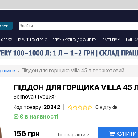
алог
 ОПЛАТА
ГАРАНТІЯ ТА СЕРВІС
СЕРТИФІКАТИ ТА ДОКУМЕНТИ
ПАРТНЕРАМ
НАШІ С
орщиків
Піддон для горщика Villa 45 л теракотовий
ПІДДОН ДЛЯ ГОРЩИКА VILLA 45 
Serinova (Турция)
Код товару:
20242
|
0 відгуків
Є в наявності
156 грн
КУПИТИ
Інші варіанти