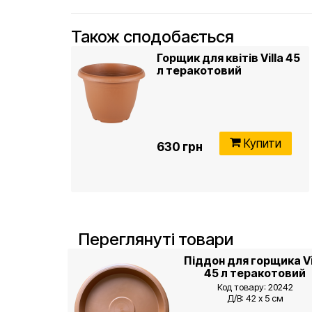
Також сподобається
Горщик для квітів Villa 45
л теракотовий
Купити
630 грн
Переглянуті товари
Піддон для горщика Vi
45 л теракотовий
Код товару: 20242
Д/В: 42 х 5 см