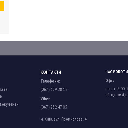
и
КОНТАКТИ
ЧАС РОБОТИ
Офіс
Телефони:
пн-пт: 8.00-
лата
(067) 329 28 12
cб-нд: вихідн
іс
Viber
 документи
(067) 232 47 05
м. Київ, вул. Промислова, 4