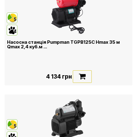
5
4
Насосна станція Pumpman TGPB125C Нmax 35 м
Qmax 2,4 куб.м ...
4 134 грн
5