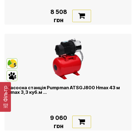
8 508
грн
5
4
Насосна станція Pumpman ATSGJ800 Нmax 43 м
Фільтр
Qmax 3,3 куб.м ...
9 060
грн