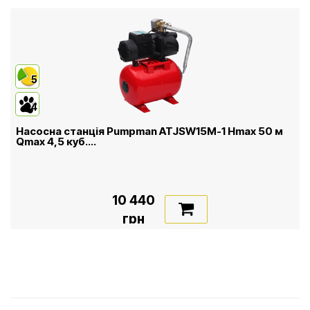
5
4
Насосна станція Pumpman ATJSW15M-1 Нmax 50 м
Qmax 4,5 куб....
10 440
грн