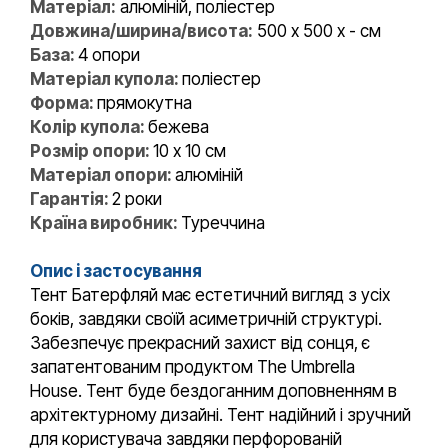
Матеріал:
алюміній, поліестер
Довжина/ширина/висота:
500 x 500 x - см
База:
4 опори
Матеріал купола:
поліестер
Форма:
прямокутна
Колір купола:
бежева
Розмір опори:
10 x 10 см
Матеріал опори:
алюміній
Гарантія:
2 роки
Країна виробник:
Туреччина
Опис і застосування
Тент Батерфляй має естетичний вигляд з усіх
боків, завдяки своїй асиметричній структурі.
Забезпечує прекрасний захист від сонця, є
запатентованим продуктом The Umbrella
House. Тент буде бездоганним доповненням в
архітектурному дизайні. Тент надійний і зручний
для користувача завдяки перфорованій