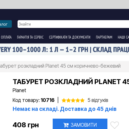
алог
 ОПЛАТА
ГАРАНТІЯ ТА СЕРВІС
СЕРТИФІКАТИ ТА ДОКУМЕНТИ
ПАРТНЕРАМ
НАШІ С
абурет розкладний Planet 45 см коричнево-бежевий
ТАБУРЕТ РОЗКЛАДНИЙ PLANET 4
Planet
Код товару:
10716
|
5 відгуків
Немає на складі. Доставка до 45 днів
408 грн
ЗАМОВИТИ