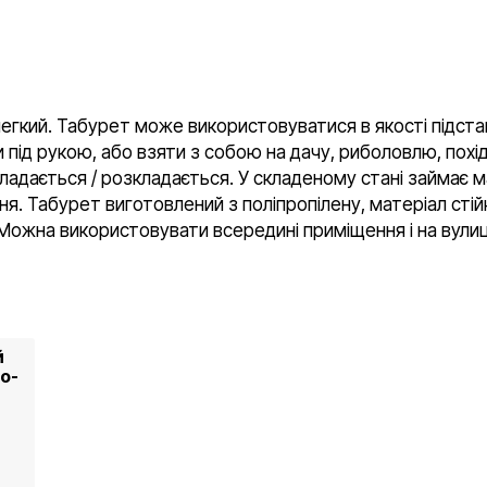
егкий. Табурет може використовуватися в якості підстав
и під рукою, або взяти з собою на дачу, риболовлю, похі
ладається / розкладається. У складеному стані займає м
ня. Табурет виготовлений з поліпропілену, матеріал стій
ожна використовувати всередині приміщення і на вулиц
й
о-