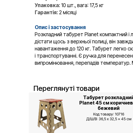
Упаковка:
10 шт., вага: 17,5 кг
Гарантія:
2 місяці
Опис і застосування
Розкладний табурет Planet компактний і л
дістати щось з верхньої полиці, він завжд
навантаження до 120 кг. Табурет легко ск
і транспортуванні. Є ручка для перенесен
випромінювання, перепадів температур. М
Переглянуті товари
Табурет розкладни
Planet 45 см коричнев
бежевий
Код товару: 10716
Д/Ш/В: 36,5 x 32,5 x 45 см