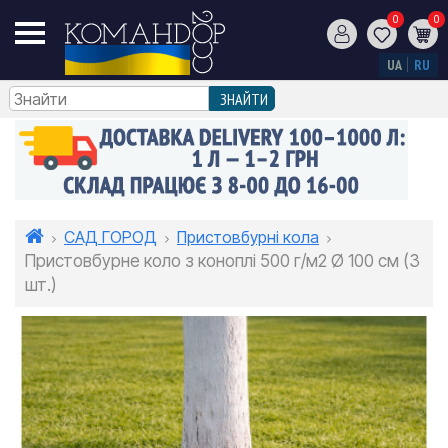
0
0
UA
RU
САД ГОРОД
Пристовбурні кола
Пристовбурне коло з коноплі 500 г/м2 Ø 100 см (3
шт.)