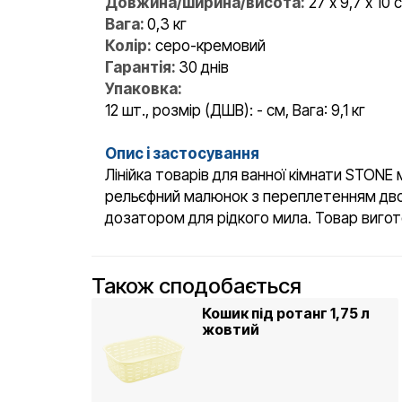
Довжина/ширина/висота:
27 х 9,7 х 10 
Вага:
0,3 кг
Колір:
серо-кремовий
Гарантія:
30 днів
Упаковка:
12 шт., розмір (ДШВ): - см, Вага: 9,1 кг
Опис і застосування
Лінійка товарів для ванної кімнати STONE
рельєфний малюнок з переплетенням двох в
дозатором для рідкого мила. Товар вигот
Також сподобається
Кошик під ротанг 1,75 л
жовтий