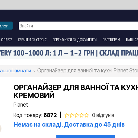
алог
 ОПЛАТА
ГАРАНТІЯ ТА СЕРВІС
СЕРТИФІКАТИ ТА ДОКУМЕНТИ
ПАРТНЕРАМ
НАШІ С
анної кімнати
Органайзер для ванної та кухні Planet St
ОРГАНАЙЗЕР ДЛЯ ВАННОЇ ТА КУХН
КРЕМОВИЙ
Planet
Код товару:
6872
|
0 відгуків
Немає на складі. Доставка до 45 днів