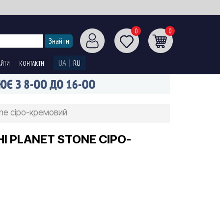
0
0
UA
RU
АЙТИ
КОНТАКТИ
one сіро-кремовий
І PLANET STONE СІРО-