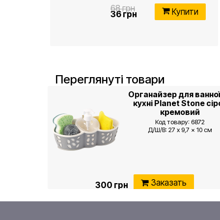
68 грн
Купити
36 грн
Переглянуті товари
Органайзер для ванної
кухні Planet Stone сір
кремовий
Код товару: 6872
Д/Ш/В: 27 x 9,7 x 10 см
Заказать
300 грн