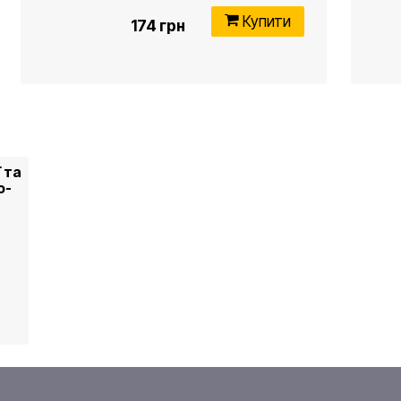
Купити
174 грн
 та
о-