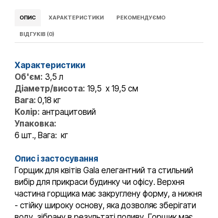
ОПИС
ХАРАКТЕРИСТИКИ
РЕКОМЕНДУЄМО
ВІДГУКІВ (0)
Характеристики
Об'єм:
3,5 л
Діаметр/висота:
19,5 х 19,5 см
Вага:
0,18 кг
Колір:
антрацитовий
Упаковка:
6 шт., Вага: кг
Опис і застосування
Горщик для квітів Gala елегантний та стильний
вибір для прикраси будинку чи офісу. Верхня
частина горщика має закруглену форму, а нижня
- стійку широку основу, яка дозволяє зберігати
воду, зібрану в результаті поливу. Горщик має