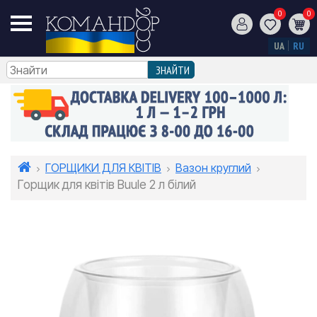
0
0
UA
RU
ГОРЩИКИ ДЛЯ КВІТІВ
Вазон круглий
Горщик для квітів Buule 2 л білий