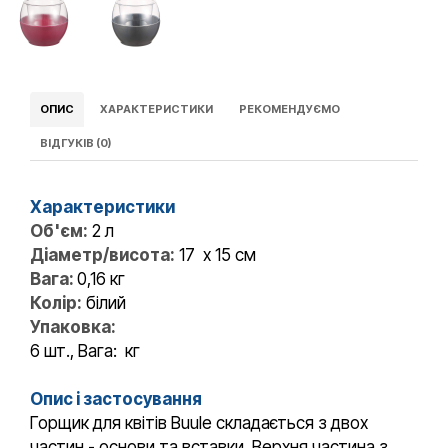
ОПИС
ХАРАКТЕРИСТИКИ
РЕКОМЕНДУЄМО
ВІДГУКІВ (0)
Характеристики
Об'єм:
2 л
Діаметр/висота:
17 х 15 см
Вага:
0,16 кг
Колір:
білий
Упаковка:
6 шт., Вага: кг
О
пис і застосування
Горщик для квітів Buule складається з двох
частин - основи та вставки. Верхня частина з