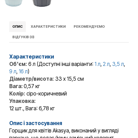
ОПИС
ХАРАКТЕРИСТИКИ
РЕКОМЕНДУЄМО
ВІДГУКІВ (0)
Характеристики
Об'єм:
6 л (Доступні інші варіанти:
1 л
,
2 л
,
3,5 л
,
9 л
,
16 л
)
Діаметр/висота:
33 х 15,5 см
Вага:
0,57 кг
Колір:
сіро-коричневий
Упаковка:
12 шт., Вага: 6,78 кг
Опис і застосування
Горщик для квітів Akasya, виконаний у вигляді