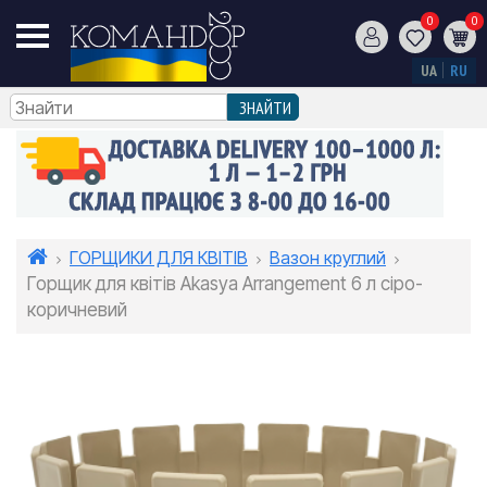
0
0
UA
RU
ГОРЩИКИ ДЛЯ КВІТІВ
Вазон круглий
Горщик для квітів Akasya Arrangement 6 л сіро-
коричневий