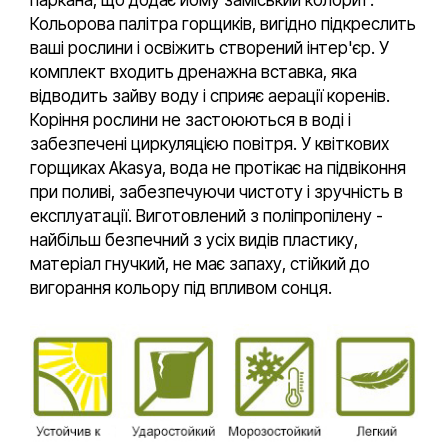
паркана, що додає йому заміський колорит.
Кольорова палітра горщиків, вигідно підкреслить
ваші рослини і освіжить створений інтер'єр. У
комплект входить дренажна вставка, яка
відводить зайву воду і сприяє аерації коренів.
Коріння рослини не застоюються в воді і
забезпечені циркуляцією повітря. У квіткових
горщиках Akasya, вода не протікає на підвіконня
при поливі, забезпечуючи чистоту і зручність в
експлуатації. Виготовлений з поліпропілену -
найбільш безпечний з усіх видів пластику,
матеріал гнучкий, не має запаху, стійкий до
вигорання кольору під впливом сонця.