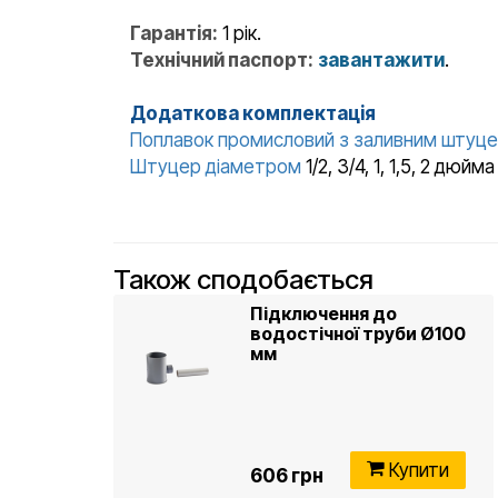
Гарантія:
1 рік.
Технічний паспорт:
завантажити
.
Додаткова комплектація
Поплавок промисловий з заливним штуц
Штуцер діаметром
1/2, 3/4, 1, 1,5, 2 дюй
Також сподобається
Підключення до
водостічної труби Ø100
мм
Купити
606 грн