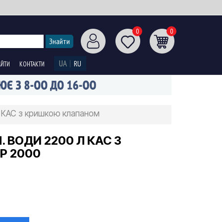
0
0
UA
RU
АЙТИ
КОНТАКТИ
л КАС з кришкою клапаном
 ВОДИ 2200 Л КАС З
Р 2000