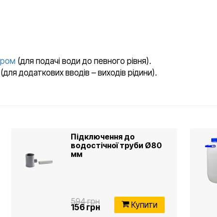
ером
(для подачі води до певного рівня).
ма (для додаткових вводів – виходів рідини).
Підключення до
водостічної труби Ø80
мм
594 грн
Купити
156 грн