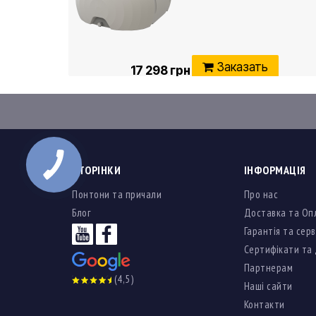
Д/Ш/В: 182 x 160 x 119 см
Діаметр горловини: 40 см
Колір: білий
Тип: горизонтальна, 2200 літ
Заказать
17 298 грн
СТОРІНКИ
ІНФОРМАЦІЯ
Понтони та причали
Про нас
Блог
Доставка та Оп
Гарантія та серв
Сертифікати та
Партнерам
(4,5)
Наші сайти
Контакти