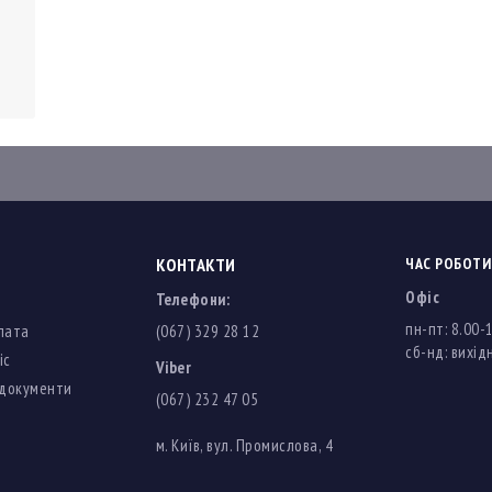
рів
КОНТАКТИ
ЧАС РОБОТИ
Офіс
Телефони:
пн-пт: 8.00-
лата
(067) 329 28 12
cб-нд: вихідн
іс
Viber
 документи
(067) 232 47 05
м. Київ, вул. Промислова, 4