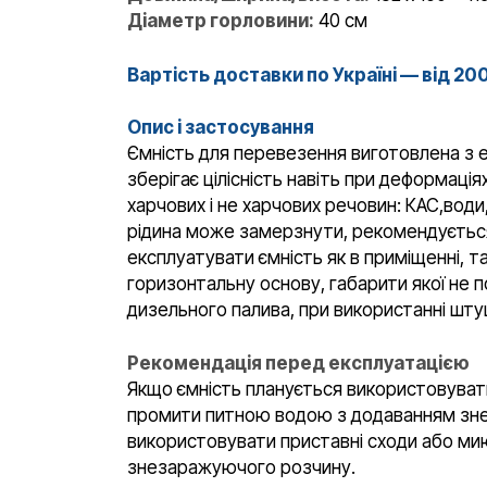
Діаметр горловини:
40 см
Вартість доставки по Україні — від 20
Опис і застосування
Ємність для перевезення виготовлена з е
зберігає цілісність навіть при деформаці
харчових і не харчових речовин: КАС,води
рідина може замерзнути, рекомендується 
експлуатувати ємність як в приміщенні, та
горизонтальну основу, габарити якої не п
дизельного палива, при використанні шту
Рекомендація перед експлуатацією
Якщо ємність планується використовуват
промити питною водою з додаванням знез
використовувати приставні сходи або мию
знезаражуючого розчину.