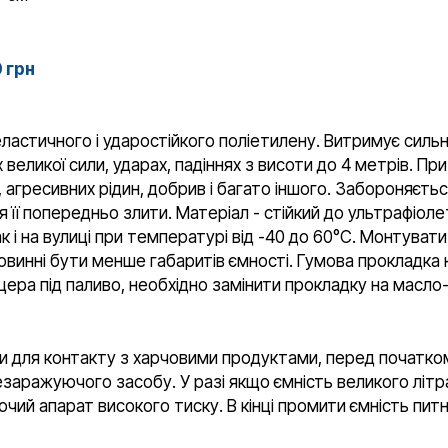
0 грн
ластичного і ударостійкого поліетилену. Витримує сильн
ях великої сили, ударах, падіннях з висоти до 4 метрів.
, агресивних рідин, добрив і багато іншого. Забороняєть
її попередньо злити. Матеріал - стійкий до ультрафіоле
к і на вулиці при температурі від -40 до 60°C. Монтувати
овинні бути менше габаритів ємності. Гумова прокладка 
цера під паливо, необхідно замінити прокладку на масло
и для контакту з харчовими продуктами, перед початко
аражуючого засобу. У разі якщо ємність великого літ
чий апарат високого тиску. В кінці промити ємність пи