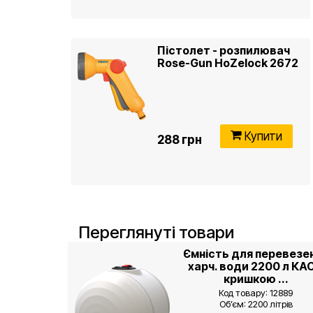
Пістолет - розпилювач
Rose-Gun HoZelock 2672
Купити
288 грн
Переглянуті товари
Ємність для перевезе
харч. води 2200 л КАС
кришкою ...
Код товару: 12889
Об’єм: 2200 літрів