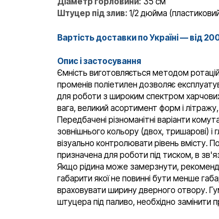
Діаметр горловини:
35 см
Штуцер під злив:
1/2 дюйма (пластиковий
Вартість доставки по Україні — від 20
Опис і застосування
Ємність виготовляється методом ротаційн
променів поліетилен дозволяє експлуатува
для роботи з широким спектром харчових 
вага, великий асортимент форм і літражу, 
Передбачені різноманітні варіанти комута
зовнішнього кольору (двох, тришарові) і
візуально контролювати рівень вмісту. П
призначена для роботи під тиском, в зв'
Якщо рідина може замерзнути, рекомендує
габарити якої не повинні бути менше габа
враховувати ширину дверного отвору. Гум
штуцера під паливо, необхідно замінити 