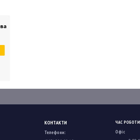
ова
и
а
)
VД
КОНТАКТИ
ЧАС РОБОТИ
Офіс
Телефони: