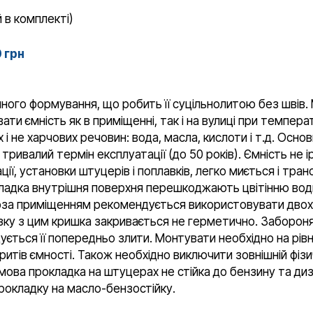
 в комплекті)
0 грн
ого формування, що робить її суцільнолитою без швів. 
ти ємність як в приміщенні, так і на вулиці при темпера
і не харчових речовин: вода, масла, кислоти і т.д. Ос
тривалий термін експлуатації (до 50 років). Ємність не ір
ції, установки штуцерів і поплавків, легко миється і тра
 гладка внутрішня поверхня перешкоджають цвітінню во
оза приміщенням рекомендується використовувати двох і
язку з цим кришка закривається не герметично. Забороня
ться її попередньо злити. Монтувати необхідно на рівн
ритів ємності. Також необхідно виключити зовнішній фізи
ова прокладка на штуцерах не стійка до бензину та диз
прокладку на масло-бензостійку.