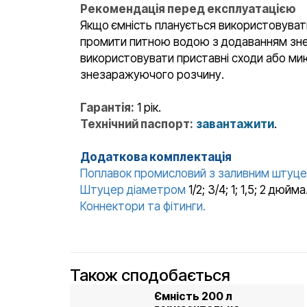
Рекомендація перед експлуатацією
Якщо ємність планується використовуват
промити питною водою з додаванням знез
використовувати приставні сходи або мию
знезаражуючого розчину.
Гарантія:
1 рік.
Технічний паспорт:
завантажити
.
Додаткова комплектація
Поплавок промисловий з заливним штуц
Штуцер діаметром
1/2; 3/4; 1; 1,5; 2 дю
Коннектори та фітинги.
Також сподобається
Ємність 200 л