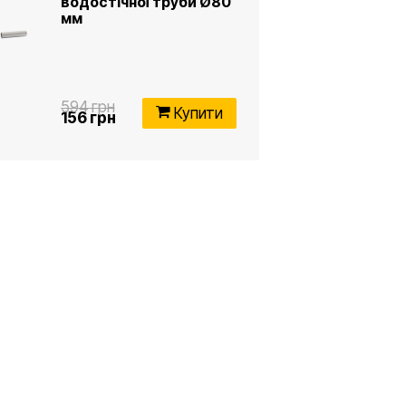
водостічної труби Ø80
мм
594 грн
Купити
156 грн