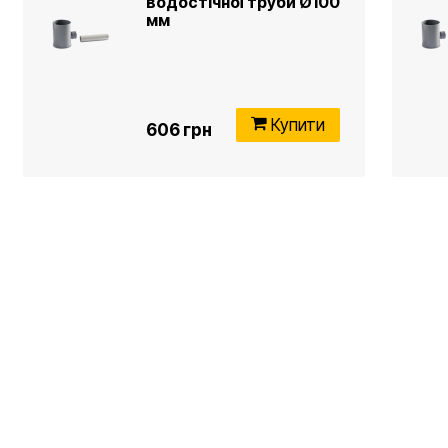
водостічної труби Ø100
мм
Купити
606 грн