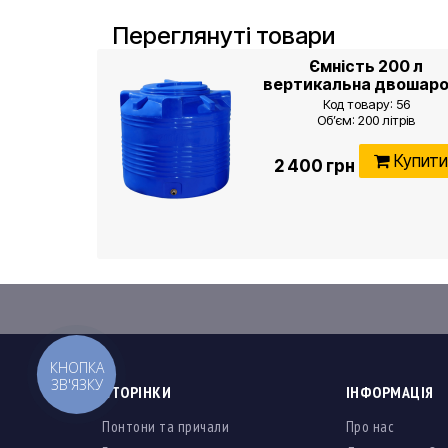
Переглянуті товари
Ємність 200 л
вертикальна двошар
Код товару: 56
Об’єм: 200 літрів
Д/В: 70 x 66 см ± 5%
Діаметр горловини: 35 см
Купит
2 400 грн
Вага: 7,6 кг ± 5%
Товщина стінки: 3,5 мм
Штуцер під злив: 1/2 дюйм
(пластиковий в комплекті
Колір: синій
Кількість шарів: 2
Тип: вертикальна, ВО 200 R
КНОПКА
ЗВ'ЯЗКУ
СТОРІНКИ
ІНФОРМАЦІЯ
Понтони та причали
Про нас