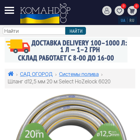
0
0
UA
RU
САД ОГОРОД
Системы полива
Шланг d12,5 мм 20 м Select HoZelock 6020