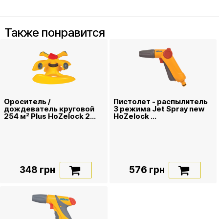
Также понравится
Ороситель /
Пистолет - распылитель
дождеватель круговой
3 режима Jet Spray new
254 м² Plus HoZelock 2...
HoZelock ...
348 грн
576 грн