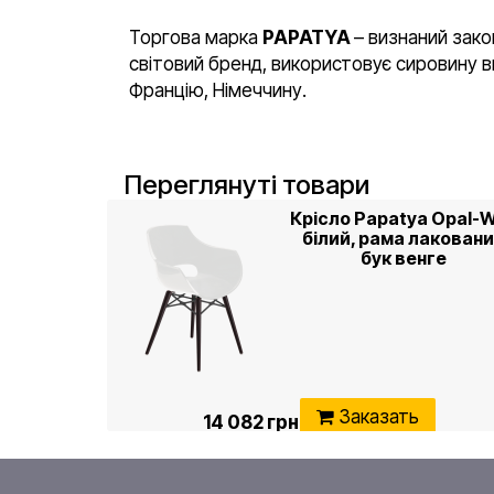
Торгова марка
PAPATYA
– визнаний зако
світовий бренд, використовує сировину ви
Францію, Німеччину.
Переглянуті товари
Крісло Papatya Opal-
білий, рама лакован
бук венге
Заказать
14 082 грн