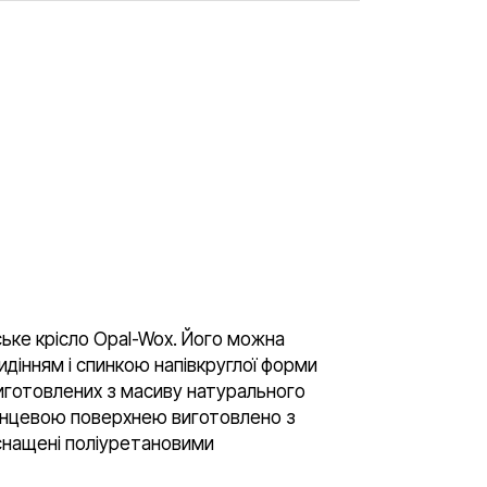
рське крісло Opal-Wox. Його можна
идінням і спинкою напівкруглої форми
виготовлених з масиву натурального
глянцевою поверхнею виготовлено з
оснащені поліуретановими