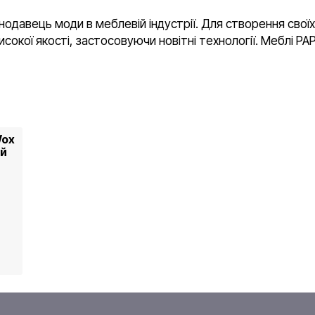
нодавець моди в меблевій індустрії. Для створення своїх
сокої якості, застосовуючи новітні технології. Меблі P
Wox
ий