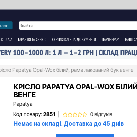
алог
 ОПЛАТА
ГАРАНТІЯ ТА СЕРВІС
СЕРТИФІКАТИ ТА ДОКУМЕНТИ
ПАРТНЕРАМ
НАШІ С
рісло Papatya Opal-Wox білий, рама лакований бук венге
КРІСЛО PAPATYA OPAL-WOX БІЛИ
ВЕНГЕ
Papatya
Код товару:
2851
|
0 відгуків
Немає на складі. Доставка до 45 днів