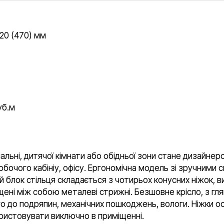
820 (470) мм
уб.м
пальні, дитячої кімнати або обідньої зони стане дизайне
очого кабініу, офісу. Ергономічна модель зі зручними с
блок стільця складається з чотирьох конусних ніжок, 
ещені між собою металеві стрижні. Безшовне крісло, з 
ого до подряпин, механічних пошкоджень, вологи. Ніжки 
ристовувати виключно в приміщенні.