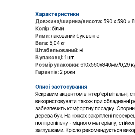
Характеристики
Довжина/ширина/висота:
590 x 590 x 
Колір:
білий
Рама:
лакований бук венге
Вага:
5,04 кг
Штабельований:
ні
В упаковці:
1 шт.
Розмір упаковки:
610х560х840мм/0,29 к
Гарантія:
2 роки
Опис і застосування
Яскравим акцентом в інтер'єрі вітальні, с
використовувати також при обладнанні роб
забезпечить комфортну посадку. Опорний 
дерева бук. На ніжках закріплені перехр
поліпропілену - міцного матеріалу, стійк
заглушками. Крісло рекомендується вико