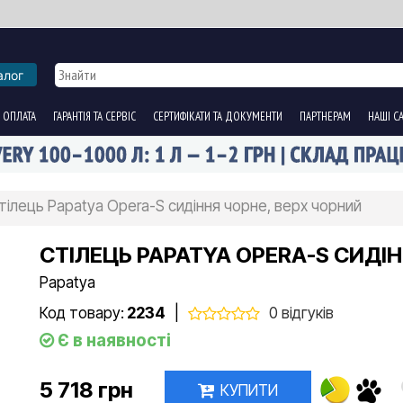
алог
 ОПЛАТА
ГАРАНТІЯ ТА СЕРВІС
СЕРТИФІКАТИ ТА ДОКУМЕНТИ
ПАРТНЕРАМ
НАШІ С
тілець Papatya Opera-S сидіння чорне, верх чорний
СТІЛЕЦЬ PAPATYA OPERA-S СИДІ
Papatya
Код товару:
2234
|
0 відгуків
Є в наявності
5 718 грн
КУПИТИ