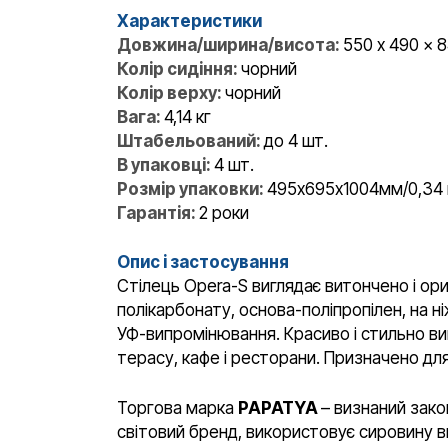
Характеристики
Довжина/ширина/висота:
550 x 490 x 
Колір сидіння:
чорний
Колір верху:
чорний
Вага:
4,14 кг
Штабельований:
до 4 шт.
В упаковці:
4 шт.
Розмір упаковки:
495х695х1004мм/0,34 
Гарантія:
2 роки
Опис і застосування
Стілець Opera-S виглядає витончено і ор
полікарбонату, основа-поліпропілен, на н
УФ-випромінювання. Красиво і стильно вигл
терасу, кафе і ресторани. Призначено для
Торгова марка
PAPATYA
– визнаний зако
світовий бренд, використовує сировину ви