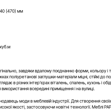
840 (470) мм
куб.м
игінально, завдяки вдалому поєднанню форми, кольору і 
іжках поліуретанові заглушки-матеріали міцні, стійкі до 
ядає в різних інтер'єрах віталень, спалень, кухонь і об
 використання всередині приміщення і на вулиці.
нодавець моди в меблевій індустрії. Для створення своїх
сокої якості, застосовуючи новітні технології. Меблі P