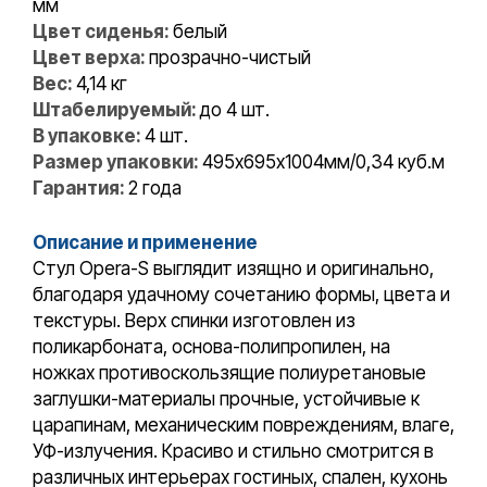
мм
Цвет сиденья:
белый
Цвет верха:
прозрачно-чистый
Вес:
4,14 кг
Штабелируемый:
до 4 шт.
В упаковке:
4 шт.
Размер упаковки:
495х695х1004мм/0,34 куб.м
Гарантия:
2 года
Описание и применение
Стул Opera-S выглядит изящно и оригинально,
благодаря удачному сочетанию формы, цвета и
текстуры. Верх спинки изготовлен из
поликарбоната, основа-полипропилен, на
ножках противоскользящие полиуретановые
заглушки-материалы прочные, устойчивые к
царапинам, механическим повреждениям, влаге,
УФ-излучения. Красиво и стильно смотрится в
различных интерьерах гостиных, спален, кухонь