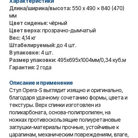
Характеристики
Длина/ширина/высота:
550 x 490 x 840 (470)
мм
Цвет сиденья:
чёрный
Цвет верха:
прозрачно-дымчатый
Вес:
4,14 кг
Штабелируемый:
до 4 шт.
В упаковке:
4 шт.
Размер упаковки:
495х695х1004мм/0,34 куб.м
Гарантия:
2 года
Описание и применение
Стул Opera-S выглядит изящно и оригинально,
благодаря удачному сочетанию формы, цвета и
текстуры. Верх спинки изготовлен из
поликарбоната, основа-полипропилен, на
ножках противоскользящие полиуретановые
заглушки-материалы прочные, устойчивые к
царапинам, механическим повреждениям, влаге,