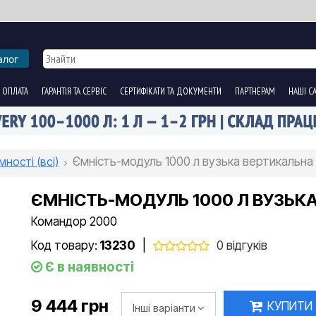
алог
 ОПЛАТА
ГАРАНТІЯ ТА СЕРВІС
СЕРТИФІКАТИ ТА ДОКУМЕНТИ
ПАРТНЕРАМ
НАШІ С
мності (всі)
Ємність-модуль 1000 л вузька вертикальна 
ЄМНІСТЬ-МОДУЛЬ 1000 Л ВУЗЬКА
Командор 2000
Код товару:
13230
|
0 відгуків
Є в наявності
9 444 грн
КУПИТИ
Інші варіанти