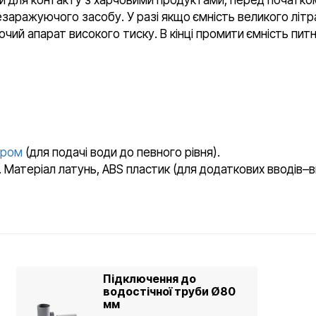
аражуючого засобу. У разі якщо ємність великого літ
чий апарат високого тиску. В кінці промити ємність пи
ером
(для подачі води до певного рівня).
йма. Матеріал латунь, ABS пластик (для додаткових вводів–в
Підключення до
водостічної труби Ø80
мм