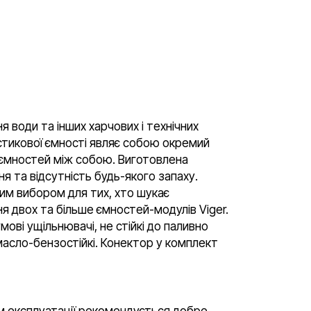
я води та інших харчових і технічних
астикової ємності являє собою окремий
 ємностей між собою. Виготовлена
ня та відсутність будь-якого запаху.
ним вибором для тих, хто шукає
я двох та більше ємностей-модулів Viger.
ові ущільнювачі, не стійкі до паливно
масло-бензостійкі. Конектор у комплект
м експлуатації рекомендується добре