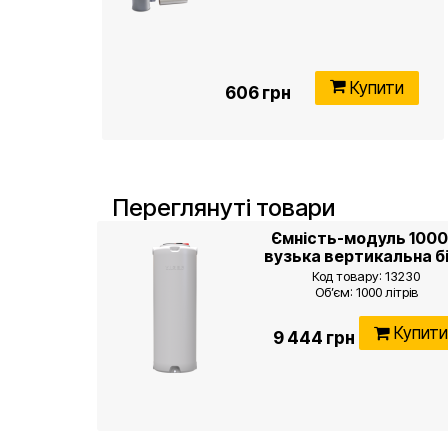
Купити
606 грн
Переглянуті товари
Ємність-модуль 1000
вузька вертикальна б
Код товару: 13230
Об’єм: 1000 літрів
Д/В: 79 x 234 см ± 5%
Діаметр горловини: 40 см
Купит
9 444 грн
Вага: 21 кг ± 5%
Товщина стінки: 4,5 мм
Штуцер під злив: 3/4 дюйм
(пластиковий в комплекті
Колір: білий
Кількість шарів: 1
Тип: вертикальна, VGR1000