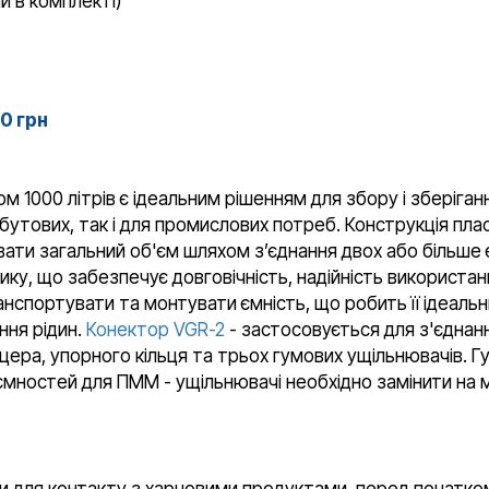
й в комплекті)
00 грн
 1000 літрів є ідеальним рішенням для збору і зберіганн
обутових, так і для промислових потреб. Конструкція пл
вати загальний об'єм шляхом зʼєднання двох або більше
ику, що забезпечує довговічність, надійність використан
нспортувати та монтувати ємність, що робить її ідеаль
ння рідин.
Конектор VGR-2
- застосовується для з'єднанн
цера, упорного кільця та трьох гумових ущільнювачів. Гум
 ємностей для ПММ - ущільнювачі необхідно замінити на 
и для контакту з харчовими продуктами, перед початко