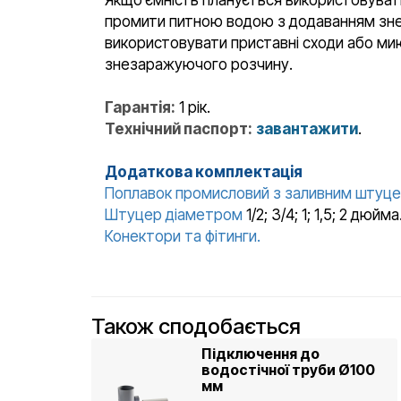
промити питною водою з додаванням знез
використовувати приставні сходи або мию
знезаражуючого розчину.
Гарантія:
1 рік.
Технічний паспорт:
завантажити
.
Додаткова комплектація
Поплавок промисловий з заливним штуц
Штуцер діаметром
1/2; 3/4; 1; 1,5; 2 дю
Конектори та фітинги.
Також сподобається
Підключення до
водостічної труби Ø100
мм