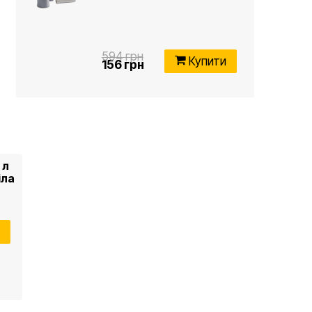
594 грн
Купити
156 грн
 л
іла
и
а
)
SW