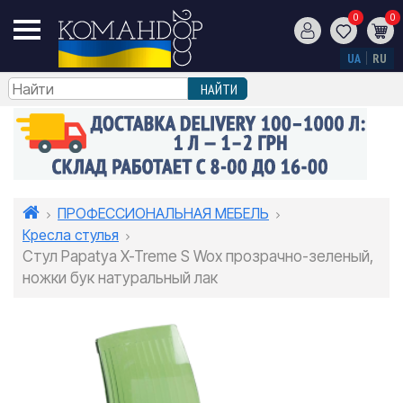
0
0
UA
RU
ПРОФЕССИОНАЛЬНАЯ МЕБЕЛЬ
Кресла стулья
Стул Papatya X-Treme S Wox прозрачно-зеленый,
ножки бук натуральный лак