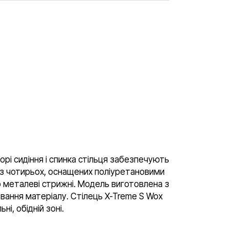
рі сидіння і спинка стільця забезпечують
я з чотирьох, оснащених поліуретановими
ю металеві стрижні. Модель виготовлена з
ювання матеріалу. Стілець X-Treme S Wox
і, обідній зоні.