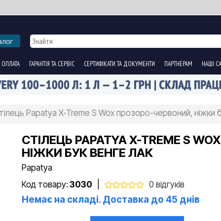
алог
 ОПЛАТА
ГАРАНТІЯ ТА СЕРВІС
СЕРТИФІКАТИ ТА ДОКУМЕНТИ
ПАРТНЕРАМ
НАШІ С
тілець Papatya X-Treme S Wox прозоро-червоний, ніжки б
СТІЛЕЦЬ PAPATYA X-TREME S WO
НІЖКИ БУК ВЕНГЕ ЛАК
Papatya
Код товару:
3030
|
0 відгуків
Немає на складі. Доставка до 45 днів