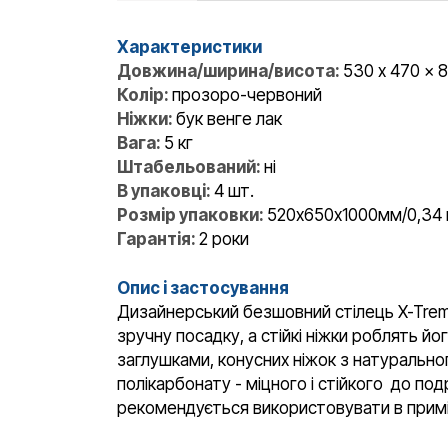
Характеристики
Довжина/ширина/висота:
530 x 470 x 
Колір:
прозоро-червоний
Ніжки:
бук венге лак
Вага:
5 кг
Штабельований:
ні
В упаковці:
4 шт.
Розмір упаковки:
520х650х1000мм/0,34 
Гарантія:
2 роки
Опис і застосування
Дизайнерський безшовний стілець X-Treme
зручну посадку, а стійкі ніжки роблять 
заглушками, конусних ніжок з натурально
полікарбонату - міцного і стійкого до по
рекомендується використовувати в приміщен