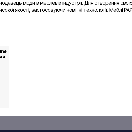
нодавець моди в меблевій індустрії. Для створення своїх
сокої якості, застосовуючи новітні технології. Меблі P
eme
ий,