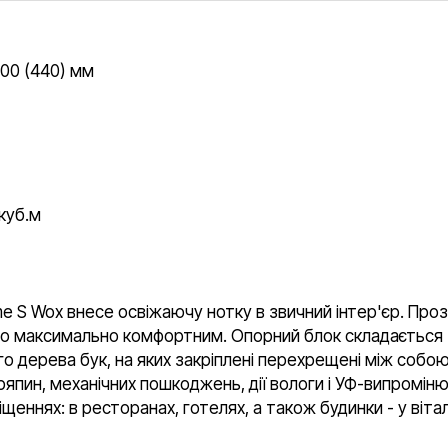
800 (440) мм
куб.м
 S Wox внесе освіжаючу нотку в звичний інтер'єр. Прозо
його максимально комфортним. Опорний блок складаєтьс
го дерева бук, на яких закріплені перехрещені між собо
дряпин, механічних пошкоджень, дії вологи і УФ-випромін
нях: в ресторанах, готелях, а також будинки - у вітальн