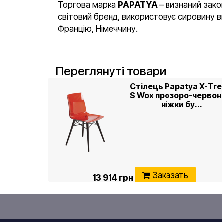
Торгова марка
PAPATYA
– визнаний зако
світовий бренд, використовує сировину ви
Францію, Німеччину.
Переглянуті товари
Стілець Papatya X-Tr
S Wox прозоро-червон
ніжки бу...
Заказать
13 914 грн