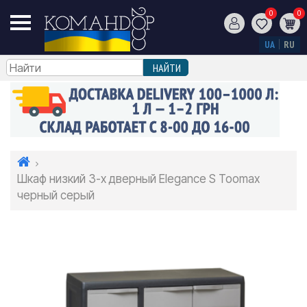
0
0
UA
RU
Шкаф низкий 3-х дверный Elegance S Toomax
черный серый