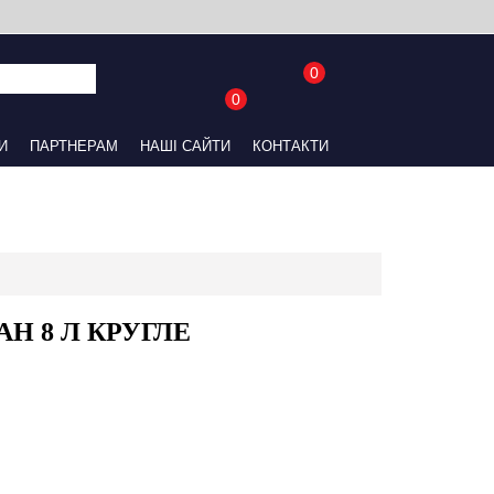
0
0
UA
RU
АЙТИ
КОНТАКТИ
сіре
H 8 Л КРУГЛЕ WATERPROOF