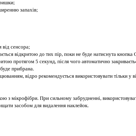
поширенню запахів;
сть.
см від сенсора;
шається відкритою до тих пір, поки не буде натиснута к
відкритою протягом 5 секунд, після чого автоматично зак
ука не буде прибрана.
працюванням, відро рекомендується використовувати тіл
еткою з мікрофібри. При сильному забрудненні, викорис
 клею і т.п., очищати засобом для видалення наклейок.