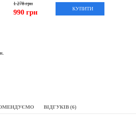
КУПИТИ
990 грн
Самовивіз зі складу
Адресна доставка
Доставка Нова Пошта/Делівері/Укрпошта
Безкоштовна доставка по Києву від 5000 грн.
Колір:
КОМЕНДУЄМО
ВІДГУКІВ (6)