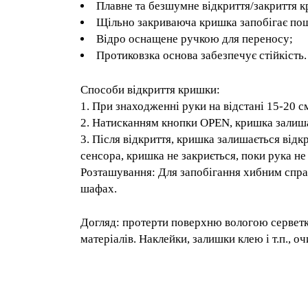
Щільно закриваюча кришка запобігає 
Відро оснащене ручкою для переносу;
Протиковзка основа забезпечує стійкі
Способи відкриття кришки:
1. При знаходженні руки на відстані 15-20 
2. Натисканням кнопки OPEN, кришка зали
3. Після відкриття, кришка залишається 
дії сенсора, кришка не закриється, поки р
Розташування: Для запобігання хибним с
розміщуючи його в шафах.
Догляд: протерти поверхню вологою серв
абразивних матеріалів. Наклейки, залишки