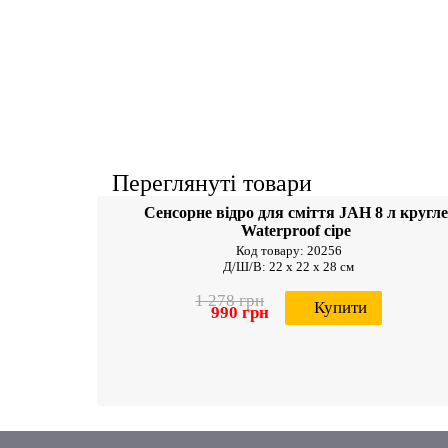
Переглянуті товари
Сенсорне відро для
сміття JAH 8 л кругл
Waterproof сіре
Код товару: 20256
Д/Ш/В: 22 х 22 х 28 см
1 278 грн
Купит
990 грн