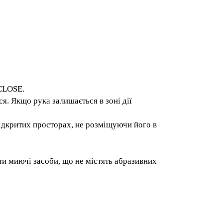
нопка CLOSE.
ривається. Якщо рука залишається в зоні
ьки у відкритих просторах, не
товувати миючі засоби, що не містять