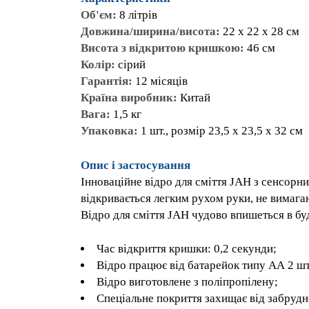
Об'єм:
8 літрів
Довжина/ширина/висота:
22 х 22 х 28 с
Висота з відкритою кришкою:
46 см
Колір:
сірий
Гарантія:
12 місяців
Країна виробник:
Китай
Вага:
1,5 кг
Упаковка:
1 шт., розмір 23,5 x 23,5 x 32 с
Опис і застосування
Інноваційне відро для сміття JAH з сенс
відкривається легким рухом руки, не вима
дрібниць. Відро для сміття JAH чудово в
Час відкриття кришки: 0,2 секунди;
Відро працює від батарейок типу АА 2 ш
Відро виготовлене з поліпропілену;
Спеціальне покриття захищає від забруд
Плавне та безшумне відкриття/закрит