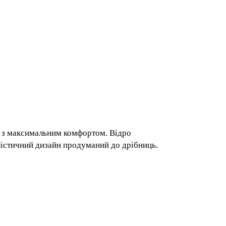
чистоти з максимальним комфортом. Відро
 мінімалістичний дизайн продуманий до
остору.
сяці;