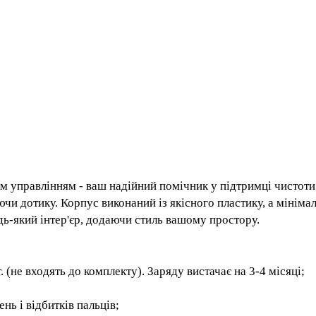
м
м
орним управлінням - ваш надійний помічник у підтримці 
гаючи дотику. Корпус виконаний із якісного пластику, а
пишеться в будь-який інтер'єр, додаючи стиль вашому пр
т. (не входять до комплекту). Заряду вистачає на 3-4 мі
нень і відбитків пальців;
тя кришки;