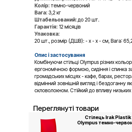
Колір:
темно-червоний
Вага:
3,2 кг
Штабельований:
до 20 шт.
Гарантія:
12 місяців
Упаковка:
20 шт., розмір (ДШВ): - x - x - см, Вага: 65,
Опис і застосування
Комбінуючи стільці Olympus різних кольор
ергономічною формою, сидіння і спинка 
громадських місцях - кафе, барах, рестор
відмінний зовнішній вигляд і бездоганну 
скловолокном. Стійкий до впливу низьких
Переглянуті товари
Стілець Irak Plastik
Olympus темно-черво