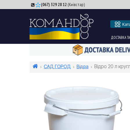
(067) 329 28 12
(Київстар)
Кат
ДОСТАВКА ТА
САД ГОРОД
Відра
Відро 20 л кру