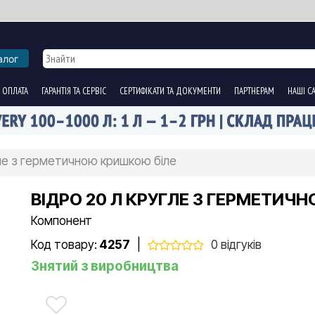
алог
 ОПЛАТА
ГАРАНТІЯ ТА СЕРВІС
СЕРТИФІКАТИ ТА ДОКУМЕНТИ
ПАРТНЕРАМ
НАШІ С
гле з герметичною кришкою біле
ВІДРО 20 Л КРУГЛЕ З ГЕРМЕТИЧ
Компонент
Код товару:
4257
|
0 відгуків
Знятий з виробництва