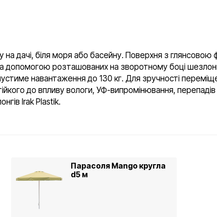
у на дачі, біля моря або басейну. Поверхня з глянсовою
за допомогою розташованих на зворотному боці шезлонг
допустиме навантаження до 130 кг. Для зручності перем
 стійкого до впливу вологи, УФ-випромінювання, перепа
ів Irak Plastik.
Парасоля Mango кругла
d5 м