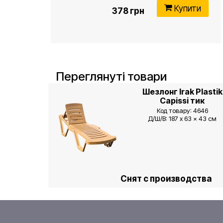
Купити
378 грн
Переглянуті товари
Шезлонг Irak Plastik
Capissi тик
Код товару: 4646
Д/Ш/В: 187 x 63 x 43 cм
Снят с производства