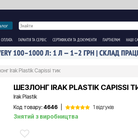
алог
 ОПЛАТА
ГАРАНТІЯ ТА СЕРВІС
СЕРТИФІКАТИ ТА ДОКУМЕНТИ
ПАРТНЕРАМ
НАШІ С
нг Irak Plastik Capissi тик
ШЕЗЛОНГ IRAK PLASTIK CAPISSI Т
Irak Plastik
Код товару:
4646
|
1 відгуків
Знятий з виробництва