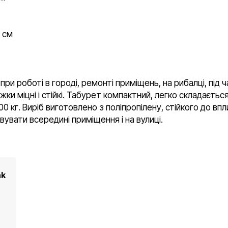
8 см
 при роботі в городі, ремонті приміщень, на рибалці, під 
ки міцні і стійкі. Табурет компактний, легко складаєтьс
00 кг. Виріб виготовлено з поліпропілену, стійкого до в
вати всередині приміщення і на вулиці.
ak