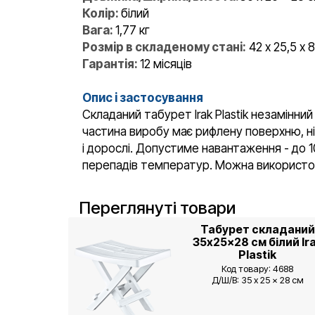
Колір:
білий
Вага:
1,77 кг
Розмір в складеному стані:
42 х 25,5 х 
Гарантія:
12 місяців
Опис і застосування
Складаний табурет Irak Plastik незамінний
частина виробу має рифлену поверхню, ніж
і дорослі. Допустиме навантаження - до 1
перепадів температур. Можна використову
Переглянуті товари
Табурет складаний
35x25x28 см білий Ir
Plastik
Код товару: 4688
Д/Ш/В: 35 x 25 x 28 см