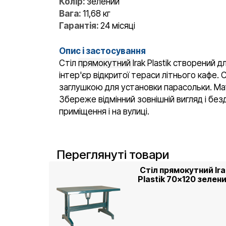
Колір:
зелений
Вага:
11,68 кг
Гарантія:
24 місяці
Опис і застосування
Стіл
прямокутний
Irak Plastik створений 
інтер'єр відкритої тераси літнього кафе. 
заглушкою для установки парасольки. Мат
Збереже відмінний зовнішній вигляд і бе
приміщення і на вулиці.
Переглянуті товари
Стіл прямокутний Ira
Plastik 70x120 зелен