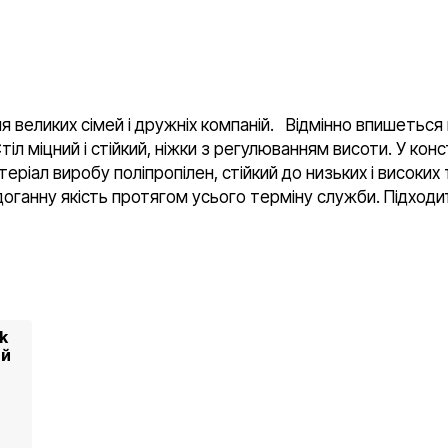
для великих сімей і дружніх компаній. Відмінно впишеться
Стіл міцний і стійкий, ніжки з регулюванням висоти. У кон
еріал виробу поліпропілен, стійкий до низьких і високи
здоганну якість протягом усього терміну служби. Підход
k
ий