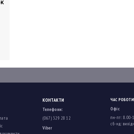
-K
КОНТАКТИ
ЧАС РОБОТИ
Офіс
Телефони:
пн-пт: 8.00-
лата
(067) 329 28 12
cб-нд: вихідн
іс
Viber
 документи