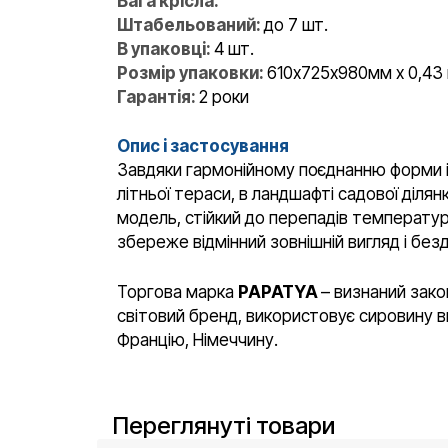
Вага крісла:
Штабельований:
до 7 шт.
В упаковці:
4 шт.
Розмір упаковки:
610х725х980мм x 0,43 
Гарантія:
2 роки
Опис і застосування
Завдяки гармонійному поєднанню форми і 
літньої тераси, в ландшафті садової ділян
модель, стійкий до перепадів температури
збереже відмінний зовнішній вигляд і без
Торгова марка
PAPATYA
– визнаний зако
світовий бренд, використовує сировину ви
Францію, Німеччину.
Переглянуті товари