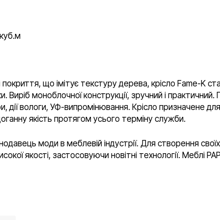
куб.м
покриття, що імітує текстуру дерева, крісло Fame-K ста
ки. Виріб моноблочної конструкції, зручний і практичний.
, дії вологи, УФ-випромінювання. Крісло призначене для 
доганну якість протягом усього терміну служби.
нодавець моди в меблевій індустрії. Для створення своїх
сокої якості, застосовуючи новітні технології. Меблі P