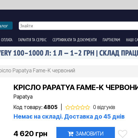
алог
 ОПЛАТА
ГАРАНТІЯ ТА СЕРВІС
СЕРТИФІКАТИ ТА ДОКУМЕНТИ
ПАРТНЕРАМ
НАШІ С
рісло Papatya Fame-K червоний
КРІСЛО PAPATYA FAME-K ЧЕРВОН
Papatya
Код товару:
4805
|
0 відгуків
Немає на складі. Доставка до 45 днів
4 620 грн
ЗАМОВИТИ