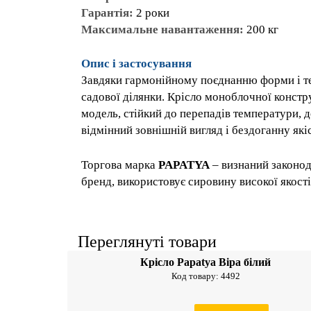
Колір:
білий
Гарантія:
2 роки
Максимальне навантаження:
200 кг
Опис і застосування
Завдяки гармонійному поєднанню форми і т
ландшафті садової ділянки. Крісло монобл
якого виготовлена ??модель, стійкий до 
приміщенні і на вулиці, зберігає відмінни
Торгова марка
PAPATYA
– визнаний зако
світовий бренд, використовує сировину ви
Францію, Німеччину.
Переглянуті товари
Крісло Papatya Віра бі
Код товару: 4492