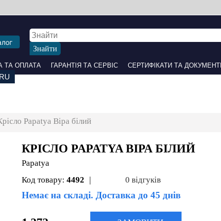
алог
 ОПЛАТА
ГАРАНТІЯ ТА СЕРВІС
СЕРТИФІКАТИ ТА ДОКУМЕНТИ
ПАРТНЕРАМ
НАШІ С
рісло Papatya Віра білий
КРІСЛО PAPATYA ВІРА БІЛИЙ
Papatya
Код товару:
4492
|
0 відгуків
Немає на складі. Доставка до 45 днів
1 272 грн
ЗАМОВИТИ