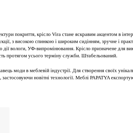
ектури покриття, крісло Vira стане яскравим акцентом в 
очної конструкції, з високою спинкою і широким сидінням,
перепадів температури, до дії вологи, УФ-випромінюванн
й зовнішній вигляд і бездоганну якість протягом усього 
нодавець моди в меблевій індустрії. Для створення своїх
сокої якості, застосовуючи новітні технології. Меблі P
лий