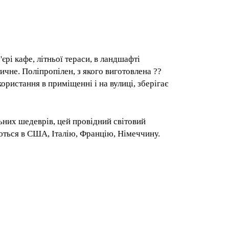
інтер'єрі кафе, літньої тераси, в
 зручне і практичне. Поліпропілен, з
я. Крісло призначене для використання в
терміну служби. Штабельований.
 унікальних шедеврів, цей провідний
APATYA експортуються в США, Італію,