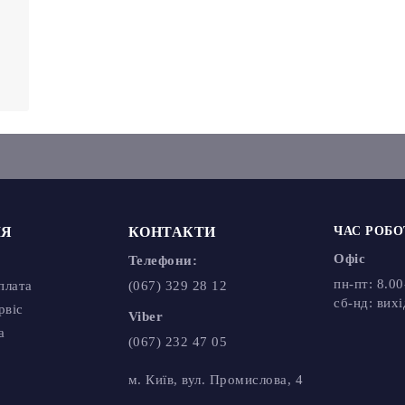
КОНТАКТИ
ЧАС РОБОТИ
Офіс
Телефони:
пн-пт: 8.00-
лата
(067) 329 28 12
cб-нд: вихідн
іс
Viber
 документи
(067) 232 47 05