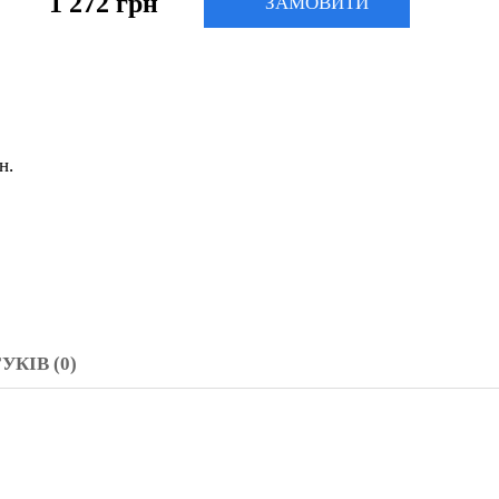
Самовивіз зі складу
Адресна доставка
Доставка Нова Пошта/Делівері/Укрпошта
Безкоштовна доставка по Києву від 5000 грн.
Колір:
УКІВ (0)
см