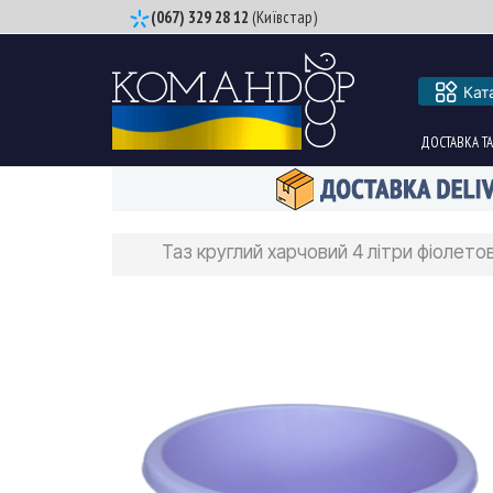
(067) 329 28 12
(Київстар)
Кат
ДОСТАВКА ТА
Таз круглий харчовий 4 літри фіолет