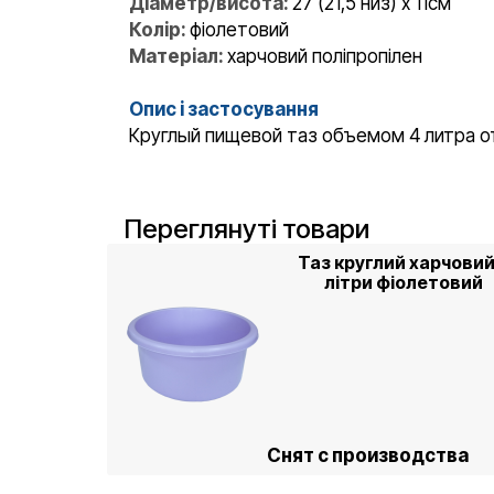
Діаметр/висота:
27 (21,5 низ) x 11см
Колір:
фіолетовий
Матеріал:
харчовий поліпропілен
Опис і застосування
Круглый пищевой таз объемом 4 литра от
Переглянуті товари
Таз круглий харчовий
літри фіолетовий
Снят с производства