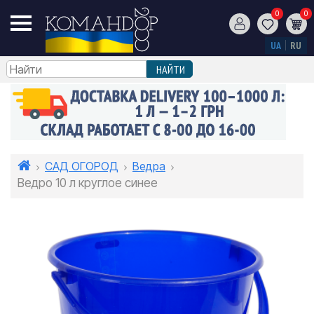
0
0
UA
RU
САД ОГОРОД
Ведра
Ведро 10 л круглое синее