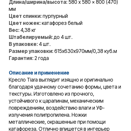
Длина/ширина/высота:
580 x 580 x 800 (470)
мм
Цвет спинки:
пурпурный
Цвет ножек:
катафорез белый
Вес:
4,38 кг
Штабелируемый:
до 4 шт.
В упаковке:
4 шт.
Размер упаковки:
615х630х970мм/0,38 куб.м
Гарантия:
2 года
Описание и применение
Кресло Tiara выглядит изящно и оригинально
благодаря удачному сочетанию формы, цвета и
текстуры. Изготовлено из прочного,
устойчивого к царапинам, механическим
повреждениям, воздействию влаги и УФ-
излучения полипропилена. Ножки
металлические, окрашенные при помощи
катафореза. Отлично впишется в интерьер