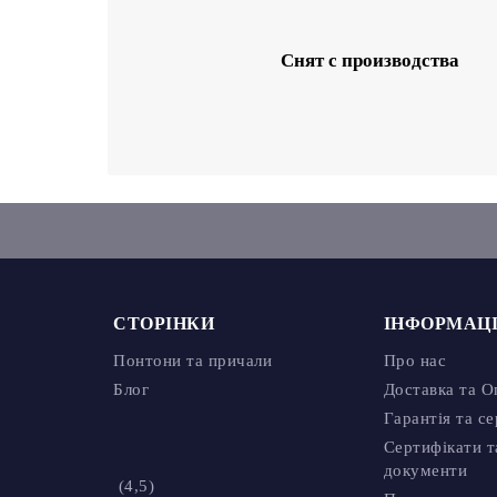
S Wox матовий жовти
ніжки бук ...
Снят с производства
СТОРІНКИ
ІНФОРМАЦІЯ
Понтони та причали
Про нас
Блог
Доставка та Оп
Гарантія та серв
Сертифікати та