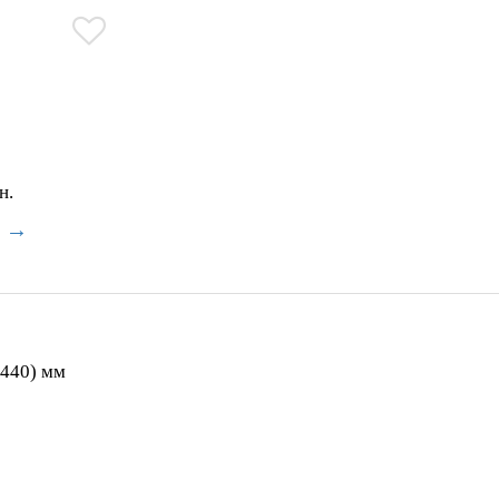
Самовивіз зі складу
Адресна доставка
Доставка Нова Пошта/Делівері/Укрпошта
Безкоштовна доставка по Києву від 5000 грн.
Посмотреть доступные товары Papatya
800 (440) мм