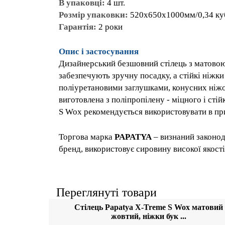
Розмір упаковки:
520х650х1000мм/0,34 
Гарантія:
2 роки
Опис і застосування
Дизайнерський безшовний стілець з матов
забезпечують зручну посадку, а стійкі 
поліуретановими заглушками, конусних ні
стрижні. Модель виготовлена з поліпропіл
матеріалу. Стілець X-Treme S Wox рекомен
обідній зоні.
Торгова марка
PAPATYA
– визнаний зако
світовий бренд, використовує сировину ви
Францію, Німеччину.
Переглянуті товари
Стілець Papatya X-Tr