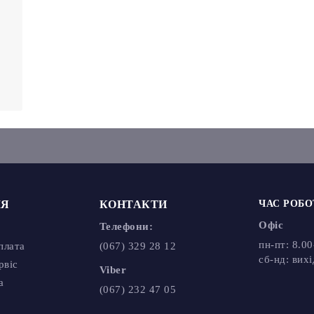
й,
КОНТАКТИ
ЧАС РОБОТИ
Офіс
Телефони:
пн-пт: 8.00-
лата
(067) 329 28 12
cб-нд: вихідн
іс
Viber
 документи
(067) 232 47 05