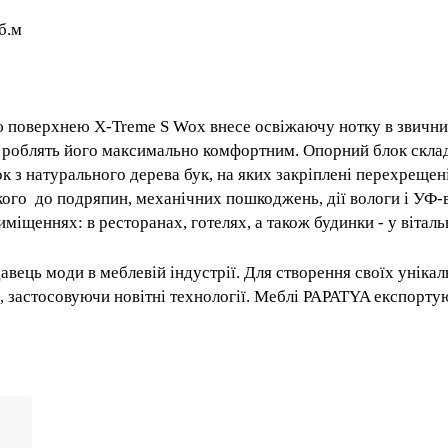
куб.м
ою поверхнею X-Treme S Wox внесе освіжаючу нотку в зв
ніжки роблять його максимально комфортним. Опорний бл
жок з натурального дерева бук, на яких закріплені пер
ену - міцного і стійкого до подряпин, механічних пошкод
дується використовувати в приміщеннях: в ресторанах, г
нодавець моди в меблевій індустрії. Для створення своїх
сокої якості, застосовуючи новітні технології. Меблі P
eme