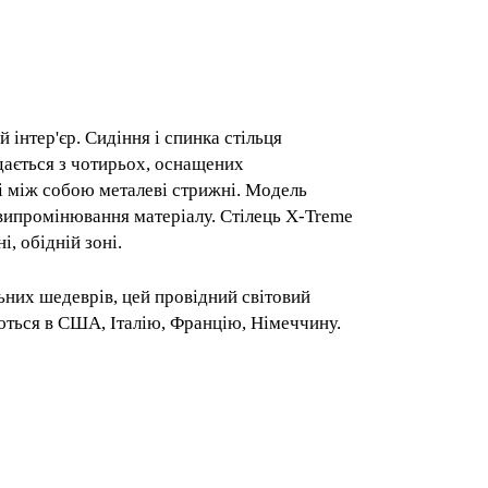
ичний інтер'єр. Сидіння і спинка стільця
ок складається з чотирьох, оснащених
ехрещені між собою металеві
жень, дії вологи і УФ-випромінювання
отелях, а також будинки - у вітальні,
 унікальних шедеврів, цей провідний
APATYA експортуються в США, Італію,