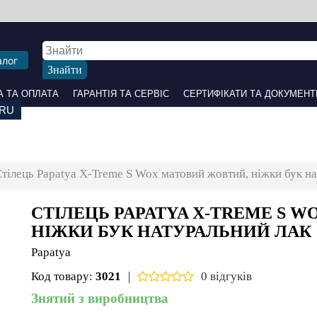
алог
 ОПЛАТА
ГАРАНТІЯ ТА СЕРВІС
СЕРТИФІКАТИ ТА ДОКУМЕНТИ
ПАРТНЕРАМ
НАШІ С
тілець Papatya X-Treme S Wox матовий жовтий, ніжки бук
СТІЛЕЦЬ PAPATYA X-TREME S WO
БУК НАТУРАЛЬНИЙ ЛАК
Papatya
Код товару:
3021
|
0 відгуків
Знятий з виробництва