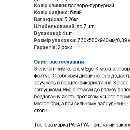
Колір спинки:
прозоро-пурпурний
Колір сидіння:
білий
Вага крісла:
5,26кг.
Штабельований:
до 7 шт.
В упаковці:
4 шт.
Розмір упаковки:
730х580х940мм/0,39 
Гарантія:
2 роки
Опис і застосування
З елегантним кріслом Ego-K можна створит
фактур. Особливий дизайн крісла додасть
зручність в процесі використання. Крісло
заглушками. Виріб стійкий до впливу воло
бездоганну якість протягом усього термі
мікрофібри, а при сильному забрудненні 
стопці.
Торгова марка PAPATYA – визнаний законо