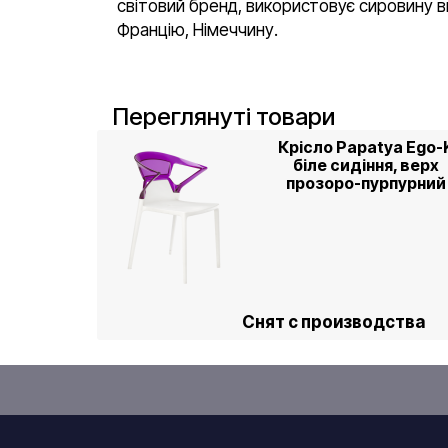
світовий бренд, використовує сировину ви
Францію, Німеччину.
Переглянуті товари
Крісло Papatya Ego-
біле сидіння, верх
прозоро-пурпурний
Снят с производства