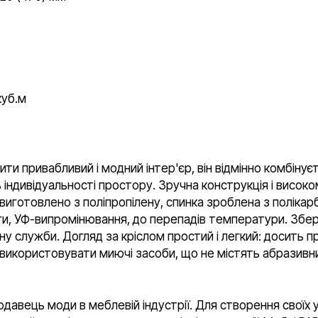
куб.м
и привабливий і модний інтер'єр, він відмінно комбінуєт
 індивідуальності простору. Зручна конструкція і високо
 виготовлено з поліпропілену, спинка зроблена з поліка
ги, УФ-випромінювання, до перепадів температури. Зберіг
ну служби. Догляд за кріслом простий і легкий: досить
- використовувати миючі засоби, що не містять абразив
давець моди в меблевій індустрії. Для створення своїх у