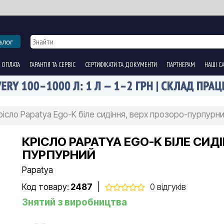
алог
 ОПЛАТА
ГАРАНТІЯ ТА СЕРВІС
СЕРТИФІКАТИ ТА ДОКУМЕНТИ
ПАРТНЕРАМ
НАШІ С
рісло Papatya Ego-K біле сидіння, верх прозоро-пурпурн
КРІСЛО PAPATYA EGO-K БІЛЕ СИД
ПУРПУРНИЙ
Papatya
Код товару:
2487
|
0 відгуків
Знятий з виробництва