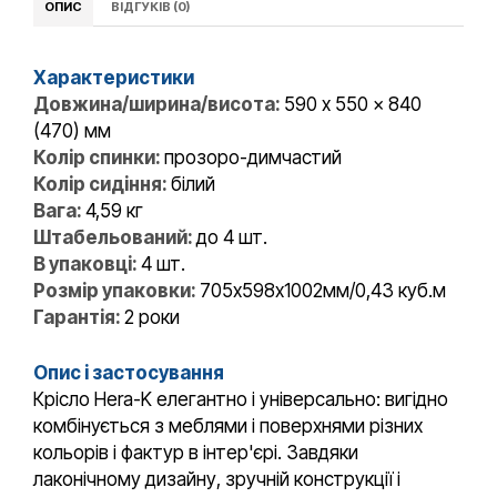
ОПИС
ВІДГУКІВ (0)
Характеристики
Довжина/ширина/висота:
590 x 550 x 840
(470) мм
Колір спинки:
прозоро-димчастий
Колір сидіння:
білий
Вага:
4,59 кг
Штабельований:
до 4 шт.
В упаковці:
4 шт.
Розмір упаковки:
705х598х1002мм/0,43 куб.м
Гарантія:
2 роки
Опис і застосування
Крісло Hera-K елегантно і універсально: вигідно
комбінується з меблями і поверхнями різних
кольорів і фактур в інтер'єрі. Завдяки
лаконічному дизайну, зручній конструкції і