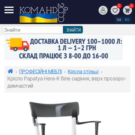
0
0
UA
RU
ПРОФЕСІЙНІ МЕБЛІ
Крісла стільці
Крісло Papatya Hera-K біле сидіння, верх прозоро-
димчастий