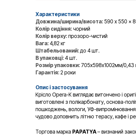
Характеристики
Довжина/ширина/висота:
590 x 550 x 
Колір сидіння:
чорний
Колір верху:
прозоро-чистий
Вага:
4,82 кг
Штабельований:
до 4 шт.
В упаковці:
4 шт.
Розмір упаковки:
705х598х1002мм/0,43 
Гарантія:
2 роки
Опис і застосування
Крісло Opera-К виглядає витончено і ориг
виготовлені з полікарбонату, основа-поліп
пошкоджень, вологи, УФ-випромінювання. Кр
чудово доповнить літню терасу, кафе і ре
Торгова марка
PAPATYA
– визнаний зако