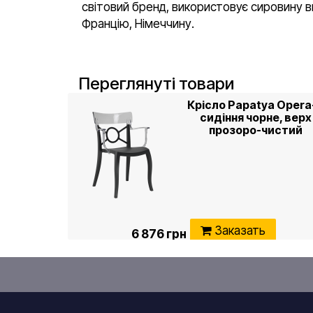
світовий бренд, використовує сировину ви
Францію, Німеччину.
Переглянуті товари
Крісло Papatya Opera
сидіння чорне, верх
прозоро-чистий
Заказать
6 876 грн