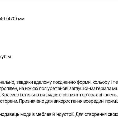
840 (470) мм
куб.м
інально, завдяки вдалому поєднанню форми, кольору і тек
ропілен, на ніжках поліуретанові заглушки-матеріали міцн
асиво і стильно виглядає в різних інтер'єрах віталень, 
сторани. Призначено для використання всередині приміще
нодавець моди в меблевій індустрії. Для створення своїх