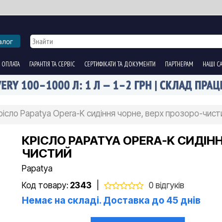
алог
 ОПЛАТА
ГАРАНТІЯ ТА СЕРВІС
СЕРТИФІКАТИ ТА ДОКУМЕНТИ
ПАРТНЕРАМ
НАШІ С
рісло Papatya Opera-K сидіння чорне, верх прозоро-чист
КРІСЛО PAPATYA OPERA-K СИДІН
ЧИСТИЙ
Papatya
Код товару:
2343
|
0 відгуків
Немає на складі. Доставка до 45 днів