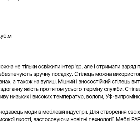
куб.м
 можна не тільки освіжити інтер'єр, але і отримати заряд
забезпечують зручну посадку. Стілець можна використо
анах, а також на вулиці. Міцний і зносостійкий стілець в
бездоганну якість протягом усього терміну служби. Стіле
иву низьких і високих температур, вологи, УФ-випромін
нодавець моди в меблевій індустрії. Для створення своїх
сокої якості, застосовуючи новітні технології. Меблі P