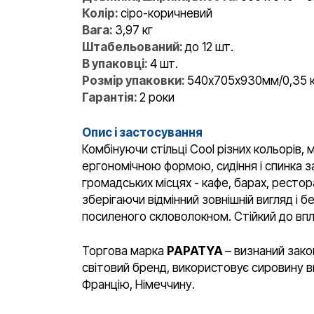
Колір:
сіро-коричневий
Вага:
3,97 кг
Штабельований:
до 12 шт.
В упаковці:
4 шт.
Розмір упаковки:
540х705х930мм/0,35 
Гарантія:
2 роки
Опис і застосування
Комбінуючи стільці Cool різних кольорів,
ергономічною формою, сидіння і спинка 
громадських місцях - кафе, барах, рестор
зберігаючи відмінний зовнішній вигляд і 
посиленого скловолокном. Стійкий до впл
Торгова марка
PAPATYA
– визнаний зако
світовий бренд, використовує сировину ви
Францію, Німеччину.