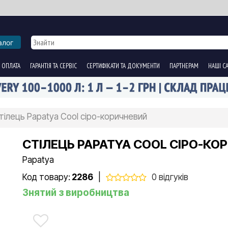
алог
 ОПЛАТА
ГАРАНТІЯ ТА СЕРВІС
СЕРТИФІКАТИ ТА ДОКУМЕНТИ
ПАРТНЕРАМ
НАШІ С
тілець Papatya Cool сіро-коричневий
СТІЛЕЦЬ PAPATYA COOL СІРО-КО
Papatya
Код товару:
2286
|
0 відгуків
Знятий з виробництва