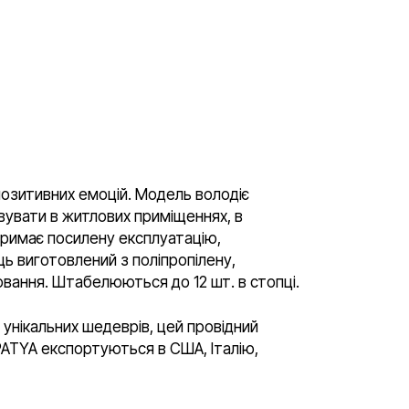
 позитивних емоцій. Модель володіє
вувати в житлових приміщеннях, в
итримає посилену експлуатацію,
ць виготовлений з поліпропілену,
ювання. Штабелюються до 12 шт. в стопці.
 унікальних шедеврів, цей провідний
APATYA експортуються в США, Італію,