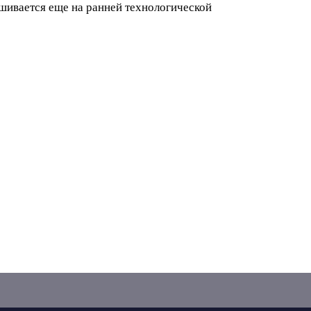
ктичный, современный, легкий,
 так как изделие окрашивается еще на