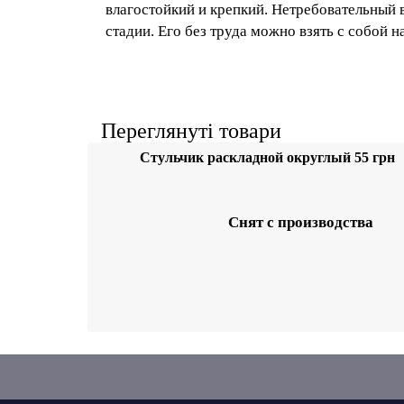
Характеристики
Длина/ширина/высота:
42 x 36 x 86 см
Цвета: наличие цветов уточняйте, пожал
Описание и применение
Стул складной округлый изготовлен из п
компактный, влагостойкий и крепкий. Не
ранней технологической стадии. Его без 
Переглянуті товари
Стульчик раскладно
округлый 55 грн