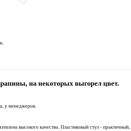
Самовивіз зі складу
Адресна доставка
Доставка Нова Пошта/Делівері/Укрпошта
Безкоштовна доставка по Києву від 5000 грн.
Посмотреть доступные товары Naser →
царапины, на некоторых выгорел цвет