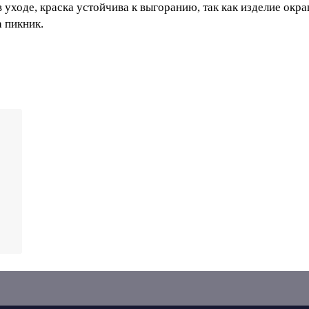
уйста, у менеджеров.
олиэтилена высокого качества. Пластиковый стул - пра
требовательный в уходе, краска устойчива к выгоранию,
труда можно взять с собой на пикник.
й