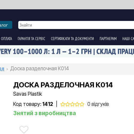
алог
 ОПЛАТА
ГАРАНТІЯ ТА СЕРВІС
СЕРТИФІКАТИ ТА ДОКУМЕНТИ
ПАРТНЕРАМ
НАШІ С
дя
Доска разделочная К014
ДОСКА РАЗДЕЛОЧНАЯ К014
Savas Plastik
Код товару:
1412
|
0 відгуків
Знятий з виробництва