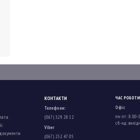
КОНТАКТИ
ЧАС РОБОТИ
Офіс
Телефони:
пн-пт: 8.00-
лата
(067) 329 28 12
cб-нд: вихідн
іс
Viber
 документи
(067) 232 47 05