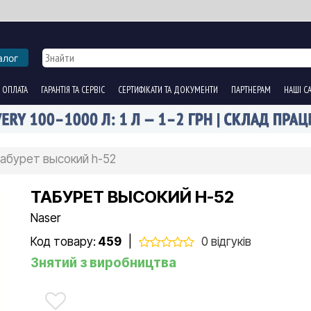
алог
 ОПЛАТА
ГАРАНТІЯ ТА СЕРВІС
СЕРТИФІКАТИ ТА ДОКУМЕНТИ
ПАРТНЕРАМ
НАШІ С
абурет высокий h-52
ТАБУРЕТ ВЫСОКИЙ H-52
Naser
Код товару:
459
|
0 відгуків
Знятий з виробництва