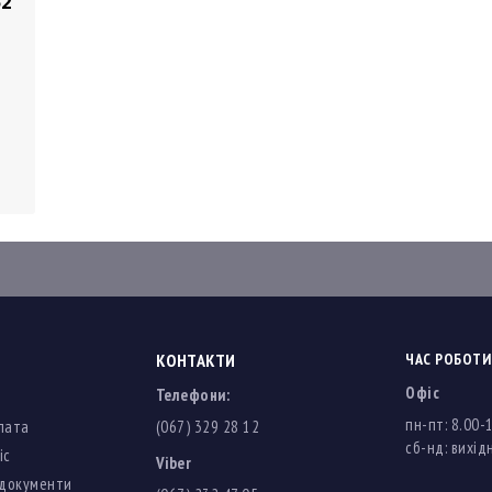
52
КОНТАКТИ
ЧАС РОБОТИ
Офіс
Телефони:
пн-пт: 8.00-
лата
(067) 329 28 12
cб-нд: вихідн
іс
Viber
 документи