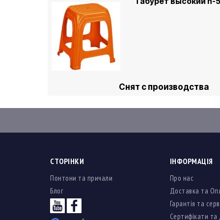
Табурет высокий h-
Снят с производства
СТОРІНКИ
ІНФОРМАЦІЯ
Понтони та причали
Про нас
Блог
Доставка та Оп
Гарантія та серв
Сертифікати та