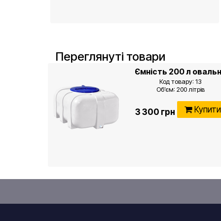
Переглянуті товари
Ємність 200 л оваль
Код товару: 13
Об’єм: 200 літрів
Д/Ш/В: 99 x 71 x 48 см ± 5%
Діаметр горловини: 35 см
Купит
3 300 грн
Вага: 8,65 кг ± 5%
Товщина стінки: 3,5 мм
Штуцер під злив: 1/2 дюйм
(пластиковий в комплекті
Колір: білий
Кількість шарів: 1
Тип: овальна, ГК 200 RKО Ов