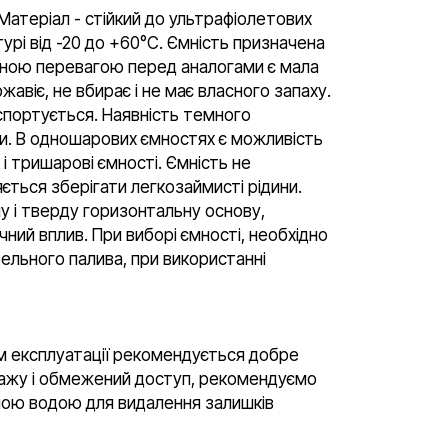
Матеріал - стійкий до ультрафіолетових
турі від -20 до +60°C. Ємність призначена
новною перевагою перед аналогами є мала
жавіє, не вбирає і не має власного запаху.
нспортується. Наявність темного
ди. В одношарових ємностях є можливість
 тришарові ємності. Ємність не
ється зберігати легкозаймисті рідини.
у і тверду горизонтальну основу,
чний вплив. При виборі ємності, необхідно
ельного палива, при використанні
м експлуатації рекомендується добре
ражу і обмежений доступ, рекомендуємо
тною водою для видалення залишків