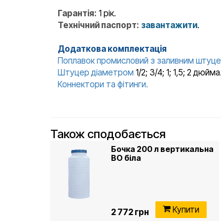
Гарантія:
1 рік.
Технічний паспорт:
завантажити
.
Додаткова комплектація
Поплавок промисловий з заливним штуц
Штуцер діаметром
1/2; 3/4; 1; 1,5; 2 дю
Коннектори та фітинги.
Також сподобається
Бочка 200 л вертикальна
ВО біла
Купити
2 772 грн