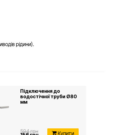
иводів рідини).
Підключення до
водостічної труби Ø80
мм
594 грн
Купити