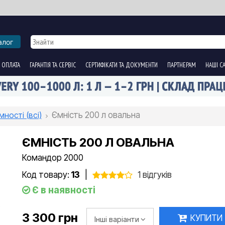
алог
 ОПЛАТА
ГАРАНТІЯ ТА СЕРВІС
СЕРТИФІКАТИ ТА ДОКУМЕНТИ
ПАРТНЕРАМ
НАШІ С
мності (всі)
Ємність 200 л овальна
ЄМНІСТЬ 200 Л ОВАЛЬНА
Командор 2000
Код товару:
13
|
1 відгуків
Є в наявності
3 300 грн
КУПИТИ
Інші варіанти