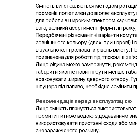
Ємність виготовляється методом ротаційн
променів поліетилен дозволяє експлуатува
для роботи з широким спектром харчових 
вага, великий асортимент форм і літражу, 
Передбачені різноманітні варіанти комута
зовнішнього кольору (двох, тришарові) і
візуально контролювати рівень вмісту. П
призначена для роботи під тиском, в зв'
Якщо рідина може замерзнути, рекомендує
габарити якої не повинні бути менше габа
враховувати ширину дверного отвору. Гум
штуцера під паливо, необхідно замінити 
Рекомендація перед експлуатацією
Якщо ємність планується використовуват
промити питною водою з додаванням знез
використовувати приставні сходи або мию
знезаражуючого розчину.