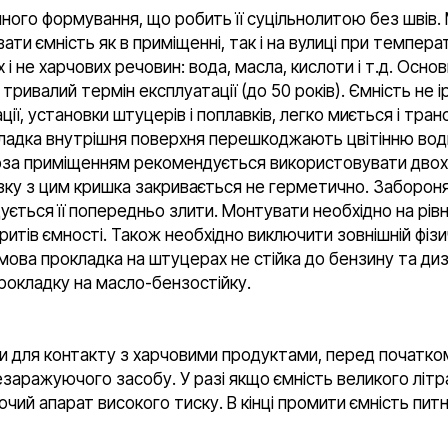
ого формування, що робить її суцільнолитою без швів. 
ти ємність як в приміщенні, так і на вулиці при темпера
і не харчових речовин: вода, масла, кислоти і т.д. Ос
тривалий термін експлуатації (до 50 років). Ємність не ір
ції, установки штуцерів і поплавків, легко миється і тра
 гладка внутрішня поверхня перешкоджають цвітінню во
оза приміщенням рекомендується використовувати двох і
язку з цим кришка закривається не герметично. Забороня
ться її попередньо злити. Монтувати необхідно на рівн
ритів ємності. Також необхідно виключити зовнішній фізи
ова прокладка на штуцерах не стійка до бензину та диз
прокладку на масло-бензостійку.
и для контакту з харчовими продуктами, перед початко
аражуючого засобу. У разі якщо ємність великого літ
чий апарат високого тиску. В кінці промити ємність пи