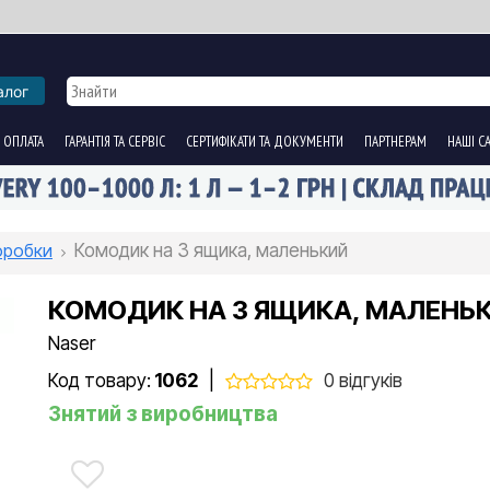
алог
 ОПЛАТА
ГАРАНТІЯ ТА СЕРВІС
СЕРТИФІКАТИ ТА ДОКУМЕНТИ
ПАРТНЕРАМ
НАШІ С
оробки
Комодик на 3 ящика, маленький
КОМОДИК НА 3 ЯЩИКА, МАЛЕНЬ
Naser
Код товару:
1062
|
0 відгуків
Знятий з виробництва