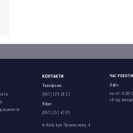
КОНТАКТИ
ЧАС РОБОТИ
Офіс
Телефони:
пн-пт: 8.00-
лата
(067) 329 28 12
cб-нд: вихідн
іс
Viber
 документи
(067) 232 47 05
м. Київ, вул. Промислова, 4