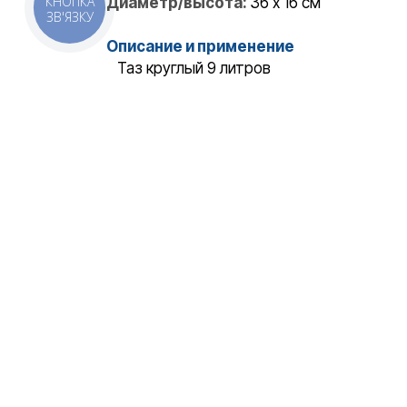
КНОПКА
Диаметр/высота:
36 x 16 см
ЗВ'ЯЗКУ
Описание и применение
Таз круглый 9 литров
Переглянуті товари
Таз круглый 9 л
Снят с производства