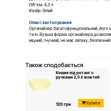
Об'єм:
4,3 л
Колір:
білий
Опис і застосування
Органайзер багатофункціональний, його м
та ін. Вузька форма органайзера дозволяє
міцний, гнучкий, не має запаху, безпечни
Також сподобається
Кошик під ротанг c
ручками 2,5 л жовтий
Купити
120 грн