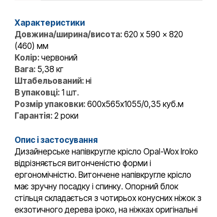
Характеристики
Довжина/ширина/висота:
620 x 590 x 820
(460) мм
Колір:
червоний
Вага:
5,38 кг
Штабельований:
ні
В упаковці:
1 шт.
Розмір упаковки:
600х565х1055/0,35 куб.м
Гарантія:
2 роки
Опис і застосування
Дизайнерське напівкругле крісло Opal-Wox Iroko
відрізняється витонченістю форми і
ергономічністю. Витончене напівкругле крісло
має зручну посадку і спинку. Опорний блок
стільця складається з чотирьох конусних ніжок з
екзотичного дерева іроко, на ніжках оригінальні