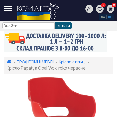
0
0
UA
RU
ПРОФЕСІЙНІ МЕБЛІ
Крісла стільці
Крісло Papatya Opal Wox Iroko червоне