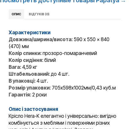
Посмотреть доступные товары Papatya →
ОПИС
ВІДГУКІВ (0)
Характеристики
Довжина/ширина/висота:
590 x 550 x 840
(470) мм
Колір спинки:
прозоро-помаранчевий
Колір сидіння:
білий
Вага:
4,59 кг
Штабельований:
до 4 шт.
В упаковці:
4 шт.
Розмір упаковки:
705х598х1002мм/0,43 куб.м
Гарантія:
2 роки
Опис і застосування
Крісло Hera-K елегантно і універсально: вигідно
комбінується з меблями і поверхнями різних