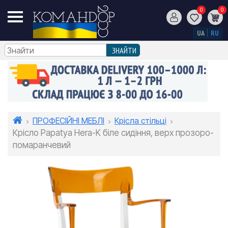
0
0
UA
RU
ПРОФЕСІЙНІ МЕБЛІ
Крісла стільці
Крісло Papatya Hera-K біле сидіння, верх прозоро-
помаранчевий