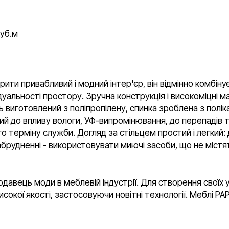
уб.м
ти привабливий і модний інтер'єр, він відмінно комбінує
дуальності простору. Зручна конструкція і високоміцні 
ь виготовлений з поліпропілену, спинка зроблена з полі
ий до впливу вологи, УФ-випромінювання, до перепадів т
ого терміну служби. Догляд за стільцем простий і легки
забрудненні - використовувати миючі засоби, що не міст
давець моди в меблевій індустрії. Для створення своїх у
сокої якості, застосовуючи новітні технології. Меблі P