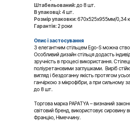
Штабельований:
до 8 шт.
В упаковці:
4 шт.
Розмір упаковки:
670х525х955мм/0,34 к
Гарантія:
2 роки
Опис і застосування
З елегантним стільцем Ego-S можна створи
Особливий дизайн стільця додасть індиві
зручність в процесі використання. Стілец
поліуретановими заглушками. Виріб стійк
вигляд і бездоганну якість протягом усь
ганчіркою з мікрофібри, а при сильному 
до 8 шт.
Торгова марка PAPATYA – визнаний законо
світовий бренд, використовує сировину ви
Францію, Німеччину.