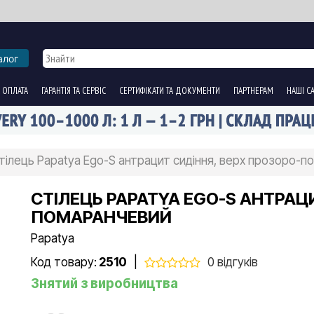
алог
 ОПЛАТА
ГАРАНТІЯ ТА СЕРВІС
СЕРТИФІКАТИ ТА ДОКУМЕНТИ
ПАРТНЕРАМ
НАШІ С
тілець Papatya Ego-S антрацит сидіння, верх прозоро-
СТІЛЕЦЬ PAPATYA EGO-S АНТРАЦ
ПОМАРАНЧЕВИЙ
Papatya
Код товару:
2510
|
0 відгуків
Знятий з виробництва