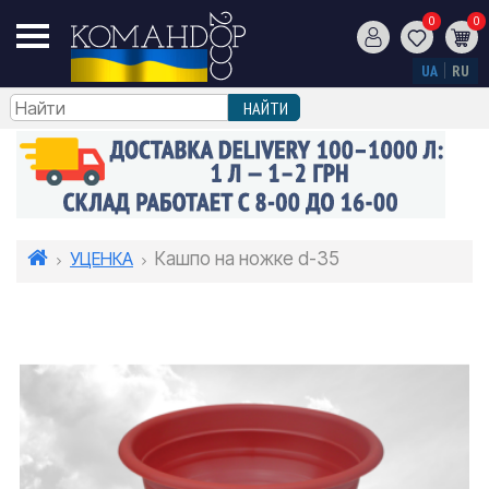
0
0
UA
RU
УЦЕНКА
Кашпо на ножке d-35