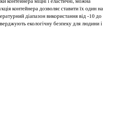
и. Стінки контейнера міцні і еластичні,
 догляд. Конструкція контейнера дозволяє
харчовими продуктами. Температурний
rak Plastik має сертифікати, які