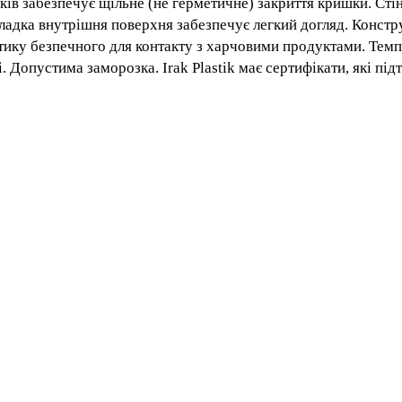
 боків забезпечує щільне (не герметичне) закриття кришк
одуктів. Гладка внутрішня поверхня забезпечує легкий
 з високоякісного пластику безпечного для контакту з 
Можна мити в посудомийній машині. Допустима заморозка. I
юдини і навколишнього середовища.