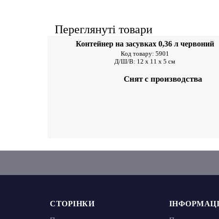
Переглянуті товари
Контейнер на засувк
0,36 л червоний
Код товару: 5901
Д/Ш/В: 12 x 11 x 5 cм
Снят с производства