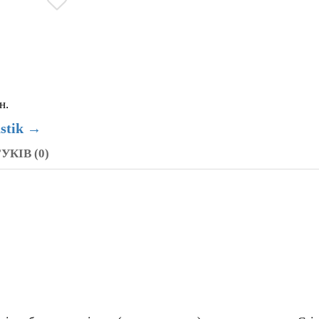
Самовивіз зі складу
Адресна доставка
Доставка Нова Пошта/Делівері/Укрпошта
Безкоштовна доставка по Києву від 5000 грн.
Посмотреть доступные товары Irak Plast
УКІВ (0)