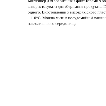
Довжина/ширина/висота:
12 x 11 x 5 cм
Колір:
червоний
Матеріал:
поліпропілен
Опис і застосування
Контейнер для зберігання з фіксаторами з
можна використовувати для зберігання пр
ставити їх один на одного. Виготовлений
діапазон використання від -10 до +110°С. 
підтверджують екологічну безпеку для л