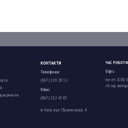
КОНТАКТИ
ЧАС РОБОТИ
Офіс
Телефони:
пн-пт: 8.00-
лата
(067) 329 28 12
cб-нд: вихідн
іс
Viber
 документи
(067) 232 47 05
м. Київ, вул. Промислова, 4