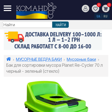
0
0
UA
RU
МУСОРНЫЕ ВЕДРА БАКИ
Мусорные баки
Бак для сортировки мусора Planet Re-Cycler 70 л
черный - зеленый (стекло)